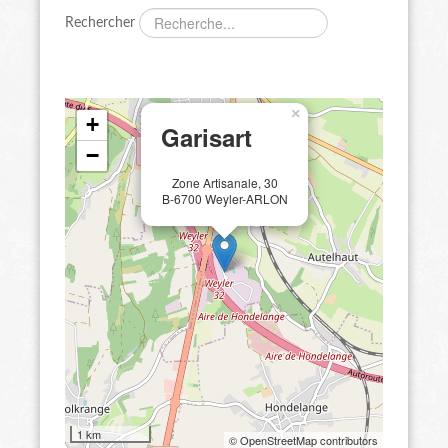
Rechercher
×
+
Garisart
−
Zone Artisanale, 30
B-6700 Weyler-ARLON
1 km
© OpenStreetMap contributors