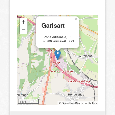
×
+
Garisart
−
Zone Artisanale, 30
B-6700 Weyler-ARLON
1 km
© OpenStreetMap contributors