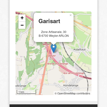
×
+
Garisart
−
Zone Artisanale, 30
B-6700 Weyler-ARLON
1 km
© OpenStreetMap contributors