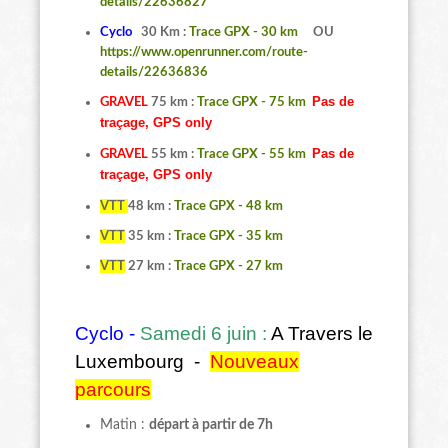
details/22636827
Cyclo
30 Km :
Trace GPX - 30 km
OU
https://www.openrunner.com/route-
details/22636836
Pas de
GRAVEL
75 km :
Trace GPX - 75 km
traçage, GPS only
Pas de
GRAVEL
55 km :
Trace GPX - 55 km
traçage, GPS only
VTT
48 km :
Trace GPX - 48 km
VTT
35 km :
Trace GPX - 35 km
VTT
27 km :
Trace GPX - 27 km
Cyclo -
Samedi 6 juin :
A Travers le
Luxembourg -
Nouveaux
parcours
Matin :
départ à partir de 7h