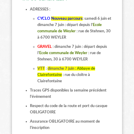
ADRESSES :
CYCLO
Nouveau parcours
: samedi 6 juin et
dimanche 7 juin :
départ depuis l
’
Ecole
communale de Weyler
: rue de Stehnen, 30
à 6700 WEYLER
GRAVEL
:
dimanche 7 juin :
départ depuis
l
’
Ecole communale de Weyler
: rue de
Stehnen, 30 à 6700 WEYLER
VTT
:
dimanche 7 juin :
Abbaye de
Clairefontaine
: rue du cloître à
Clairefontaine
Traces GPS disponibles la semaine précédent
l'évènement
Respect du code de la route et port du casque
OBLIGATOIRE
Assurance OBLIGATOIRE au moment de
l’inscription