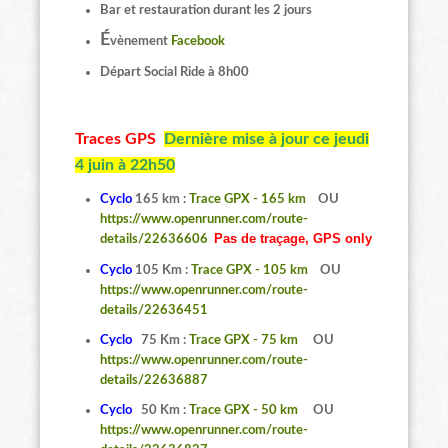
Bar et restauration durant les 2 jours
É
vènement
Facebook
Départ Social Ride à 8h00
Traces GPS
Dernière mise à jour ce jeudi
4 juin à 22h50
Cyclo
165 km :
Trace GPX - 165 km
OU
https://www.openrunner.com/route-
Pas de traçage, GPS only
details/22636606
Cyclo
105 Km :
Trace GPX - 105 km
OU
https://www.openrunner.com/route-
details/22636451
Cyclo
75 Km :
Trace GPX - 75 km
OU
https://www.openrunner.com/route-
details/22636887
Cyclo
50 Km :
Trace GPX - 50 km
OU
https://www.openrunner.com/route-