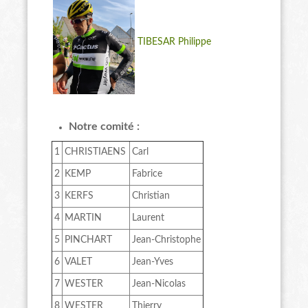
TIBESAR Philippe
Notre comité :
1
CHRISTIAENS
Carl
2
KEMP
Fabrice
3
KERFS
Christian
4
MARTIN
Laurent
5
PINCHART
Jean-Christophe
6
VALET
Jean-Yves
7
WESTER
Jean-Nicolas
8
WESTER
Thierry