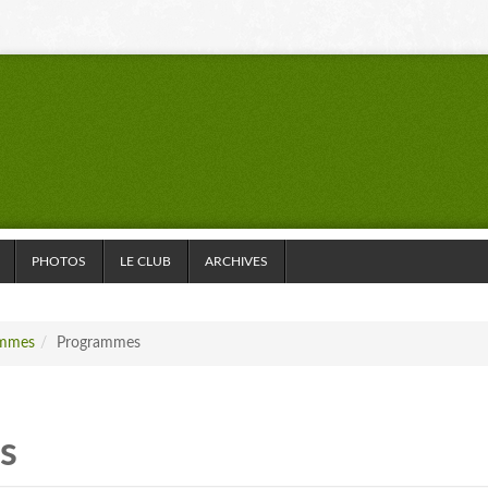
PHOTOS
LE CLUB
ARCHIVES
ammes
/
Programmes
s