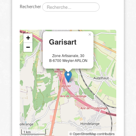
Rechercher
×
+
Garisart
−
Zone Artisanale, 30
B-6700 Weyler-ARLON
1 km
© OpenStreetMap contributors