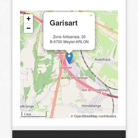
×
+
Garisart
−
Zone Artisanale, 30
B-6700 Weyler-ARLON
1 km
© OpenStreetMap contributors