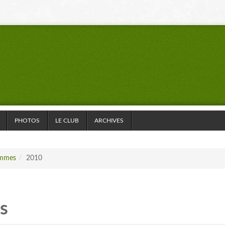
PHOTOS
LE CLUB
ARCHIVES
ammes
/
2010
s